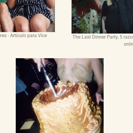
es - Artículo para Vice
The Last Dinner Party, 5 raz
onli